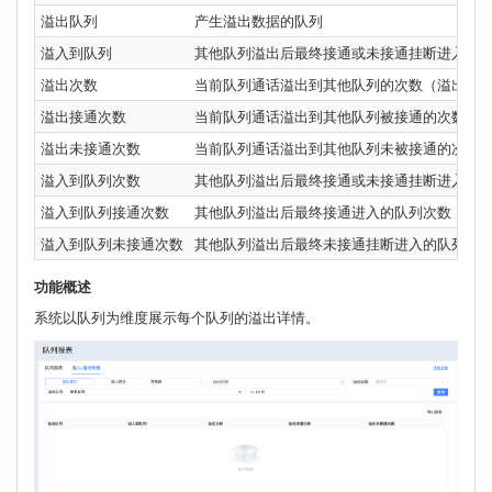
溢出队列
产生溢出数据的队列
溢入到队列
其他队列溢出后最终接通或未接通挂断进入的
溢出次数
当前队列通话溢出到其他队列的次数（溢出接通
溢出接通次数
当前队列通话溢出到其他队列被接通的次数
溢出未接通次数
当前队列通话溢出到其他队列未被接通的次数
溢入到队列次数
其他队列溢出后最终接通或未接通挂断进入的队
溢入到队列接通次数
其他队列溢出后最终接通进入的队列次数
溢入到队列未接通次数
其他队列溢出后最终未接通挂断进入的队列次
功能概述
系统以队列为维度展示每个队列的溢出详情。