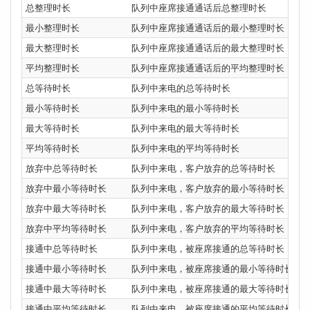
总整理时长
队列中座席接通通话后总整理时长
最小整理时长
队列中座席接通通话后的最小整理时长
最大整理时长
队列中座席接通通话后的最大整理时长
平均整理时长
队列中座席接通通话后的平均整理时长
总等待时长
队列中来电的总等待时长
最小等待时长
队列中来电的最小等待时长
最大等待时长
队列中来电的最大等待时长
平均等待时长
队列中来电的平均等待时长
放弃中总等待时长
队列中来电，客户放弃的总等待时长
放弃中最小等待时长
队列中来电，客户放弃的最小等待时长
放弃中最大等待时长
队列中来电，客户放弃的最大等待时长
放弃中平均等待时长
队列中来电，客户放弃的平均等待时长
接通中总等待时长
队列中来电，被座席接通的总等待时长
接通中最小等待时长
队列中来电，被座席接通的最小等待时长
接通中最大等待时长
队列中来电，被座席接通的最大等待时长
接通中平均等待时长
队列中来电，被座席接通的平均等待时长