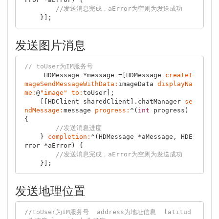
//发送消息完成，aError为空则为发送成功
发送图片消息
// toUser为IM服务号
     HDMessage *message =[HDMessage 
createI
mageSendMessageWithData:
imageData 
displayNa
me:
@
"image"
to:
toUser];

    [[HDClient sharedClient].chatManager 
se
ndMessage:
message 
progress:
^(
int
 progress) 
{

//发送消息进度
    } 
completion:
^(HDMessage *aMessage, HDE
rror *aError) {

//发送消息完成，aError为空则为发送成功
发送地理位置
//toUser为IM服务号  address为地址信息  latitud