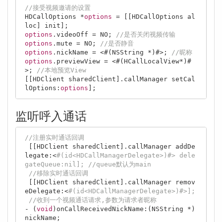
//接受视频邀请的设置
HDCallOptions *
options
 = [[HDCallOptions al
options
.videoOff = NO; 
//是否关闭视频传输
options
.mute = NO; 
//是否静音
options
.nickName = <#(NSString *)#>; 
//昵称
options
.previewView = <#(HCallLocalView*)#
>; 
//本地预览View
[[HDClient sharedClient].callManager setCal
lOptions:
options
监听呼入通话
//注册实时通话回调
 [[HDClient sharedClient].callManager addDe
legate:<
#(id
<HDCallManagerDelegate>
)#> dele
gateQueue:nil]; //queue默认为main
//移除实时通话回调
 [[HDClient sharedClient].callManager remov
eDelegate:<
#(id
<HDCallManagerDelegate>
)#>];
//收到一个视频通话请求,参数为请求者昵称
- (
void
)onCallReceivedNickName:(
NSString
 *)