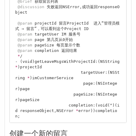
@brief
 获取留言列表

@discussion
 失败返回NSError,成功返回responseO
bject

@param
 projectId 留言ProjectId  进入“管理员模
式 → 留言”，可以看到这个Project ID

@param
 targetUser IM 服务号

@param
 page 第几页从0开始

@param
 pageSize 每页显示个数

@param
 completion 返回结果

*
/

- (void)getLeaveMsgsWithProjectId:(NSString 
*
)projectId

                           targetUser:(NSSt
ring 
*
)imCustomerService

                            page:(NSIntege
r)page

                        pageSize:(NSIntege
r)pageSize

                      completion:(void(^)(i
d responseObject,NSError 
*
error))completio
创建一个新的留言