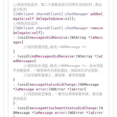
//添加消息监控，第二个参数是执行代理方法的队列，默认
是主队列
[[HDClient sharedClient]
.chatManager
addDel
egate
:
self
delegateQueue
:
nil
//移除消息监控
[[HDClient sharedClient]
.chatManager
remove
Delegate
:
self
-
 (void)
messagesDidReceive
:(NSArray *)
aMess
ages
{

//收到普通消息,格式:<HDMessage *>
-
 (void)
cmdMessagesDidReceive
:(NSArray *)
aC
mdMessages
{

//收到命令消息,格式:<HDMessage *>，命令消息
不存数据库，一般用来作为系统通知，例如留言评论更新，
//会话被客服接入，被转接，被关闭提醒
-
 (void)
messageStatusDidChange
:(HDMessage 
*)
aMessage
error
:(HDError *)
aError
{

//消息的状态修改，一般可以用来刷新列表，显示最
新的状态
-
 (void)
messageAttachmentStatusDidChange
:(H
DMessage *)
aMessage
error
:(HDError *)
aError