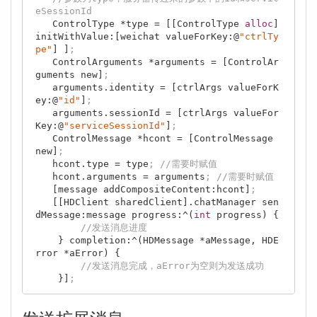
eSessionId
   ControlType *type = [[ControlType 
alloc
] 
initWithValue:[weichat valueForKey:@
"ctrlTy
pe"
] ]
;
   ControlArguments *arguments = [ControlAr
guments new]
; 
   arguments.identity = [ctrlArgs valueForK
ey:@
"id"
]
; 
   arguments.sessionId = [ctrlArgs valueFor
Key:@
"serviceSessionId"
]
;
   ControlMessage *hcont = [ControlMessage 
new]
;
   hcont.type = type
; //需要时赋值
   hcont.arguments = arguments
; //需要时赋值
   [message addCompositeContent:hcont]
;
   [[HDClient sharedClient].chatManager sen
dMessage:message progress:^(
int
 progress) {

//发送消息进度
    } completion:^(HDMessage *aMessage, HDE
rror *aError) {

//发送消息完成，aError为空则为发送成功
    }]
;