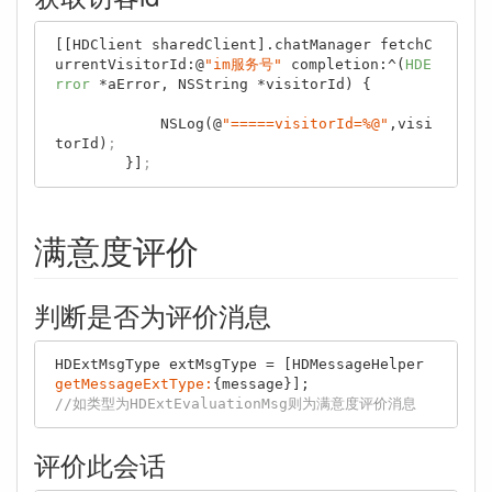
[[HDClient sharedClient].chatManager fetchC
urrentVisitorId:@
"im服务号"
 completion:^(
HDE
rror
 *aError, NSString *visitorId) {

            NSLog(@
"=====visitorId=%@"
,visi
torId)
;
        }]
;
满意度评价
判断是否为评价消息
HDExtMsgType extMsgType = [HDMessageHelper 
getMessageExtType:
//如类型为HDExtEvaluationMsg则为满意度评价消息
评价此会话