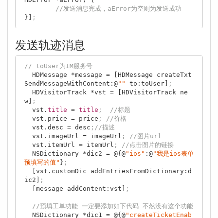
//发送消息完成，aError为空则为发送成功
}]
;
发送轨迹消息
// toUser为IM服务号
  HDMessage *message = [HDMessage createTxt
SendMessageWithContent:@
""
 to:toUser]
;
  HDVisitorTrack *vst = [HDVisitorTrack ne
w]
;
  vst.
title
 = 
title
;  //标题
  vst.price = price
; //价格
  vst.desc = desc
;//描述
  vst.imageUrl = imageUrl
; //图片url
  vst.itemUrl = itemUrl
; //点击图片的链接
  NSDictionary *dic2 = @{@
"ios"
:@
"我是ios表单
预填写的值"
}
;
  [vst.customDic addEntriesFromDictionary:d
ic2]
;
  [message addContent:vst]
;
//预填工单功能 一定要添加如下代码 不然没有这个功能
  NSDictionary *dic1 = @{@
"createTicketEnab