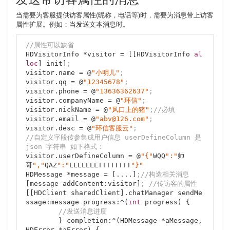
当需要为客服提供访客属性(昵称，电话等)时，需要为消息带上访客
属性扩展。例如：当发送文本消息时。
//属性可以缺省
HDVisitorInfo *visitor = [[HDVisitorInfo 
al
loc
] init]
;
visitor.name = @
"小明儿"
;
visitor.qq = @
"12345678"
;
visitor.phone = @
"13636362637"
;
visitor.companyName = @
"环信"
;
visitor.nickName = @
"风口上的猪"
;//必填
visitor.email = @
"abv@126.com"
;
visitor.desc = @
"环信客服云"
;
//自定义字段传参集成用户信息 userDefineColumn 是 
json 字符串 如下格式：
visitor.userDefineColumn = @
"{"
WQQ
":"
帅
哥
","
QAZ
":"
LLLLLLLTTTTTTTT
"}"
HDMessage *message = [....]
;//构造相关消息
[message addContent:visitor]
; //传访客的属性
[[HDClient sharedClient].chatManager sendMe
ssage:message progress:^(
int
 progress) {

//发送消息进度
        } completion:^(HDMessage *aMessage, 
HDError *aError) {
