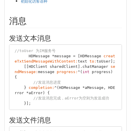
初始化访客语种
消息
发送文本消息
//toUser 为IM服务号
      HDMessage *message = [HDMessage 
creat
eTxtSendMessageWithContent:
text 
to:
toUser];

    [[HDClient sharedClient].chatManager 
se
ndMessage:
message 
progress:
^(
int
 progress) 
{

//发送消息进度
    } 
completion:
^(HDMessage *aMessage, HDE
rror *aError) {

//发送消息完成，aError为空则为发送成功
发送文件消息