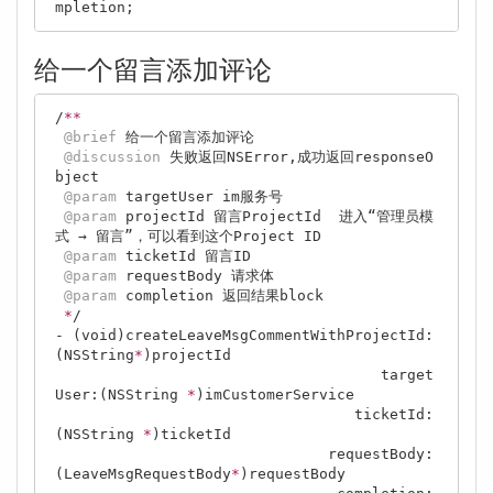
给一个留言添加评论
/
*
*
@brief
 给一个留言添加评论

@discussion
 失败返回NSError,成功返回responseO
bject

@param
 targetUser im服务号

@param
 projectId 留言ProjectId  进入“管理员模
式 → 留言”，可以看到这个Project ID

@param
 ticketId 留言ID

@param
 requestBody 请求体

@param
 completion 返回结果block

*
/

- (void)createLeaveMsgCommentWithProjectId:
(NSString
*
)projectId

                                     target
User:(NSString 
*
)imCustomerService

                                  ticketId:
(NSString 
*
)ticketId

                               requestBody:
(LeaveMsgRequestBody
*
)requestBody
