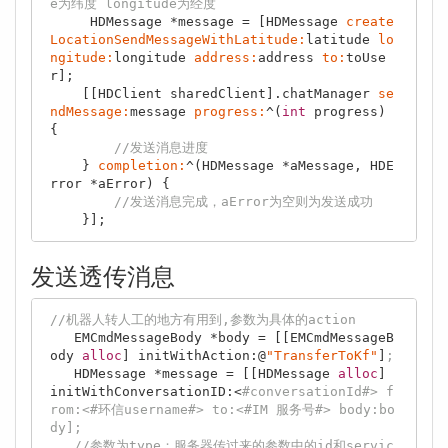
e为纬度 longitude为经度
     HDMessage *message = [HDMessage 
create
LocationSendMessageWithLatitude:
latitude 
lo
ngitude:
longitude 
address:
address 
to:
toUse
r];

    [[HDClient sharedClient].chatManager 
se
ndMessage:
message 
progress:
^(
int
 progress) 
{

//发送消息进度
    } 
completion:
^(HDMessage *aMessage, HDE
rror *aError) {

//发送消息完成，aError为空则为发送成功
发送透传消息
//机器人转人工的地方有用到,参数为具体的action
   EMCmdMessageBody *body = [[EMCmdMessageB
ody 
alloc
] initWithAction:@
"TransferToKf"
]
;
   HDMessage *message = [[HDMessage 
alloc
] 
initWithConversationID:<
#conversationId#> f
rom:<#环信username#> to:<#IM 服务号#> body:bo
dy];
//参数为type；服务器传过来的参数中的id和servic