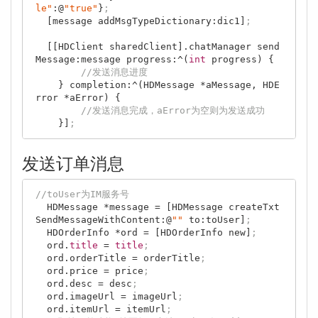
le"
:@
"true"
}
;
  [message addMsgTypeDictionary:dic1]
;
  [[HDClient sharedClient].chatManager send
Message:message progress:^(
int
 progress) {

//发送消息进度
    } completion:^(HDMessage *aMessage, HDE
rror *aError) {

//发送消息完成，aError为空则为发送成功
    }]
;
发送订单消息
//toUser为IM服务号
  HDMessage *message = [HDMessage createTxt
SendMessageWithContent:@
""
 to:toUser]
;
  HDOrderInfo *ord = [HDOrderInfo new]
;
  ord.
title
 = 
title
;
  ord.orderTitle = orderTitle
;
  ord.price = price
;
  ord.desc = desc
;
  ord.imageUrl = imageUrl
;
  ord.itemUrl = itemUrl
;