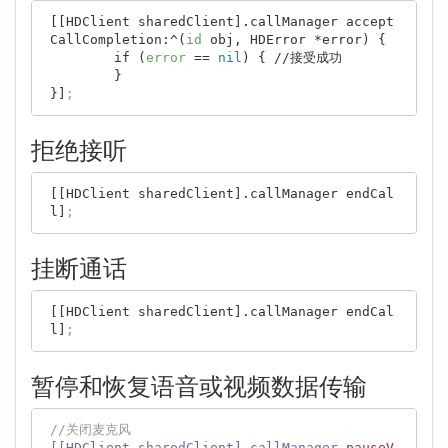
[[HDClient sharedClient].callManager accept
CallCompletion:^(
id
 obj, HDError *error) {

        if (
error
 == 
nil
) { //接受成功

        }

}]
;
拒绝接听
[[HDClient sharedClient].callManager endCal
l]
;
挂断通话
[[HDClient sharedClient].callManager endCal
l]
;
暂停和恢复语音或视频数据传输
//关闭麦克风
[[HDClient sharedClient]
.callManager
pauseV