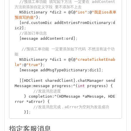
//预填工单功能 填写如下方法 一定要在 addContent 
方法前添加自定义字段 要不添加不上去
  NSDictionary *dic2 = @{@
"ios"
:@
"我是ios表单
预填写的值"
}
;
  [ord.customDic addEntriesFromDictionary:d
ic2]
;
//添加订单信息
  [message addContent:ord]
;
//预填工单功能 一定要添加如下代码 不然没有这个功
能
  NSDictionary *dic1 = @{@
"createTicketEnab
le"
:@
"true"
}
;
  [message addMsgTypeDictionary:dic1]
;
  [[HDClient sharedClient].chatManager send
Message:message progress:^(
int
 progress) {

//发送消息进度
    } completion:^(HDMessage *aMessage, HDE
rror *aError) {

//发送消息完成，aError为空则为发送成功
    }]
;
指定客服消息