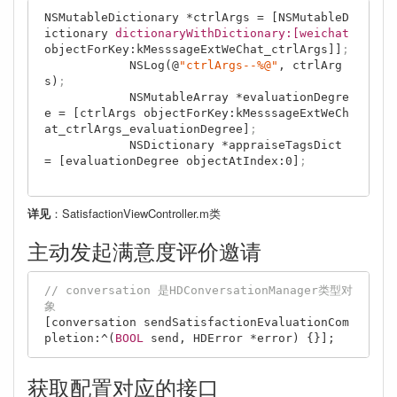
NSMutableDictionary *ctrlArgs = [NSMutableD
ictionary 
dictionaryWithDictionary:[weichat 
objectForKey:kMesssageExtWeChat_ctrlArgs]]
;
            NSLog(@
"ctrlArgs--%@"
, ctrlArg
s)
;
            NSMutableArray *evaluationDegre
e = [ctrlArgs objectForKey:kMesssageExtWeCh
at_ctrlArgs_evaluationDegree]
;
            NSDictionary *appraiseTagsDict 
= [evaluationDegree objectAtIndex:
0
]
;
详见
：SatisfactionViewController.m类
主动发起满意度评价邀请
// conversation 是HDConversationManager类型对
象
[conversation sendSatisfactionEvaluationCom
pletion:^(
BOOL
 send, HDError *
error
获取配置对应的接口