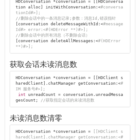
HDConversation *conversation = [[HDConversa
tion alloc] initWithConversation:<
#conversa
tionId#>];
//删除会话中的一条消息记录;参数：消息Id,错误指针
[conversation deleteMessageWithId:<
#message
Id#> 
error
:<#(HDError **)#>];
//删除会话中的所有消息（不删除会话）
[conversation deleteAllMessages:<
#(HDError 
**)#>];
获取会话未读消息数
HDConversation *conversation = [[HDClient s
haredClient].chatManager getConversation:<
#
IM 服务号#>];
int
 unreadCount = conversation.unreadMessa
gesCount; 
//获取指定会话的未读消息数
未读消息数清零
HDConversation *conversation = 
[
[HDClient s
haredClient]
.chatManager getConversation:<#