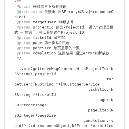
/
*
*
@brief
 获取留言下所有评论

@discussion
 失败返回NSError,成功返回responseO
bject

@param
 targetUser im服务号

@param
 projectId 留言ProjectId  进入“管理员模
式 → 留言”，可以看到这个Project ID

@param
 ticketId 留言ID

@param
 page 第一页从0开始

@param
 pageSize 每页显示的个数

@param
 completion 返回结果 通过error判断成败

*
/

- (void)getLeaveMsgCommentsWithProjectId:(N
SString
*
)projectId

                                        tar
getUser:(NSString 
*
)imCustomerService

                                ticketId:(N
SString 
*
)ticketId

                                    page:(N
SUInteger)page

                                pageSize:(N
SUInteger)pageSize

                              completion:(v
oid(^)(id responseObject,NSError 
*
error))co