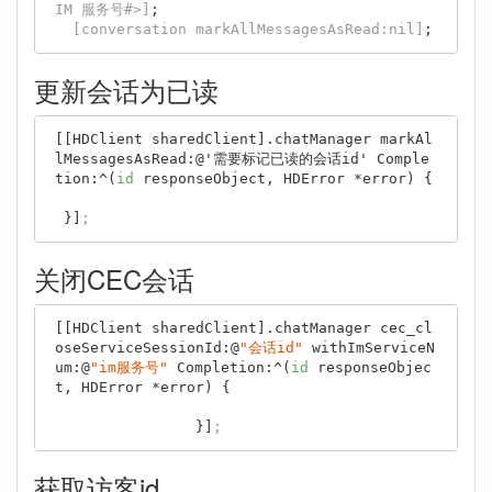
IM 服务号#>]
;

[conversation markAllMessagesAsRead:nil]
更新会话为已读
[[HDClient sharedClient].chatManager markAl
lMessagesAsRead:@'需要标记已读的会话id' Comple
tion:^(
id
 responseObject, HDError *error) {

 }]
;
关闭CEC会话
[[HDClient sharedClient].chatManager cec_cl
oseServiceSessionId:@
"会话id"
 withImServiceN
um:@
"im服务号"
 Completion:^(
id
 responseObjec
t, HDError *error) {

                }]
;
获取访客id