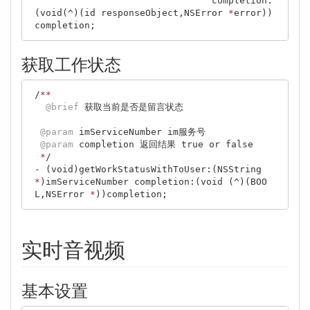
                                completion:
(void(^)(id responseObject,NSError 
*
error))
获取工作状态
/
*
*
@brief
 获取当前是否是留言状态

@param
 imServiceNumber im服务号

@param
 completion 返回结果 true or false

*
/

- (void)getWorkStatusWithToUser:(NSString 
*
)imServiceNumber completion:(void (^)(BOO
L,NSError 
*
实时音视频
基本设置