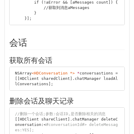
        if (!aError && [aMessages count]) {

            //获取到消息aMessages

        }

会话
获取所有会话
NSArray
<HDConversation *>
*
conversastions = 
[[HDClient sharedClient].chatManager loadAl
删除会话及聊天记录
//删除一个会话;参数:会话ID,是否删除相关的消息
[[HDClient shareClient].chatManager deleteC
onversation:<
#conversationId#> deleteMessag
es:YES];