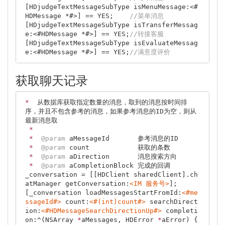
[HDjudgeTextMessageSubType isMenuMessage:<#
HDMessage *#>] == YES;    
//菜单消息
[HDjudgeTextMessageSubType isTransferMessag
e:<#HDMessage *#>] == YES;
//转接客服
[HDjudgeTextMessageSubType isEvaluateMessag
e:<#HDMessage *#>] == YES;
//满意度评价
获取聊天记录
*
  从数据库获取指定数量的消息，取到的消息按时间排
序，并且不包含参考的消息，如果参考消息的ID为空，则从
最新消息取

*
*
@param
 aMessageId       参考消息的ID

*
@param
 count            获取的条数

*
@param
 aDirection       消息搜索方向

*
@param
 aCompletionBlock 完成的回调

_conversation = [[HDClient sharedClient].ch
atManager getConversation:
<IM 服务号>
];

[_conversation loadMessagesStartFromId:
<#me
ssageId#>
 count:
<#(int)count#>
 searchDirect
ion:
<#HDMessageSearchDirectionUp#>
 completi
on:^(NSArray 
*
aMessages, HDError 
*
aError) {
