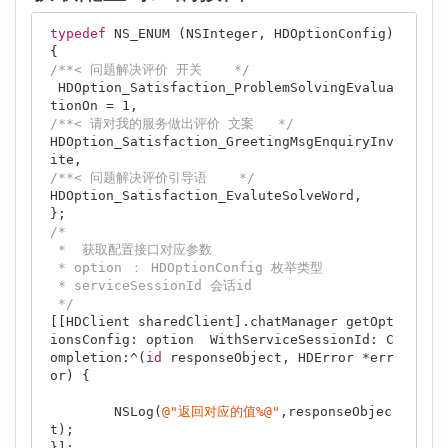
typedef
NS_ENUM
 (
NSInteger
, HDOptionConfig) 
/**< 问题解决评价 开关    */
 HDOption_Satisfaction_ProblemSolvingEvalua
tionOn = 
1
/**< 请对我的服务做出评价 文案   */
HDOption_Satisfaction_GreetingMsgEnquiryInv
/**< 问题解决评价引导语    */
HDOption_Satisfaction_EvaluteSolveWord,    

/*

 *  获取配置接口对应参数

 * option ： HDOptionConfig 枚举类型

 * serviceSessionId 会话id

 */
[[HDClient sharedClient].chatManager getOpt
ionsConfig: option  WithServiceSessionId: C
ompletion:^(
id
 responseObject, HDError *err
or) {

NSLog
(
@"返回对应的值%@"
,responseObjec
t);

}];
