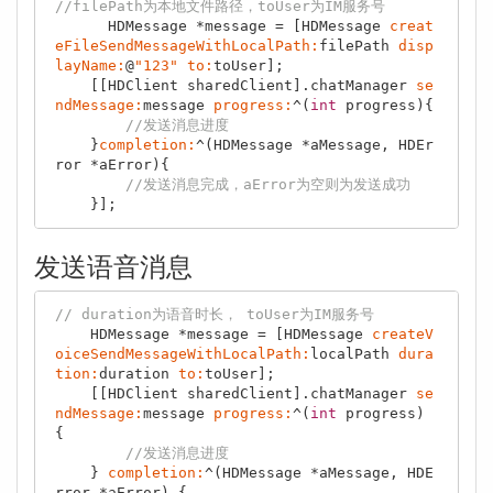
//filePath为本地文件路径，toUser为IM服务号
      HDMessage *message = [HDMessage 
creat
eFileSendMessageWithLocalPath:
filePath 
disp
layName:
@
"123"
to:
toUser];

    [[HDClient sharedClient].chatManager 
se
ndMessage:
message 
progress:
^(
int
 progress){

//发送消息进度
    }
completion:
^(HDMessage *aMessage, HDEr
ror *aError){

//发送消息完成，aError为空则为发送成功    
发送语音消息
// duration为语音时长， toUser为IM服务号
    HDMessage *message = [HDMessage 
createV
oiceSendMessageWithLocalPath:
localPath 
dura
tion:
duration 
to:
toUser];

    [[HDClient sharedClient].chatManager 
se
ndMessage:
message 
progress:
^(
int
 progress) 
{

//发送消息进度
    } 
completion:
^(HDMessage *aMessage, HDE
rror *aError) {
