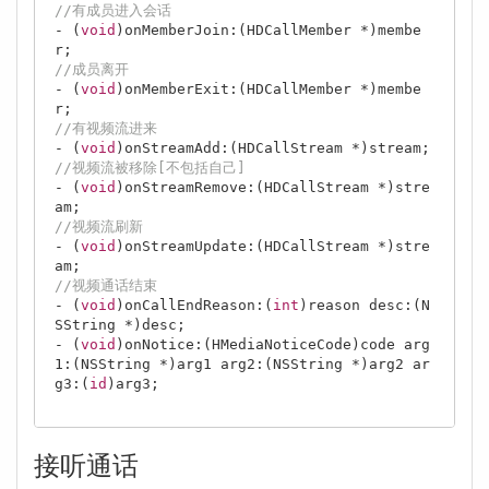
//有成员进入会话
- (
void
)onMemberJoin:(HDCallMember *)membe
//成员离开
- (
void
)onMemberExit:(HDCallMember *)membe
//有视频流进来
- (
void
//视频流被移除[不包括自己]
- (
void
)onStreamRemove:(HDCallStream *)stre
//视频流刷新
- (
void
)onStreamUpdate:(HDCallStream *)stre
//视频通话结束
- (
void
)onCallEndReason:(
int
)reason desc:(
N
SString
 *)desc;

- (
void
)onNotice:(HMediaNoticeCode)code arg
1:(
NSString
 *)arg1 arg2:(
NSString
 *)arg2 ar
g3:(
id
)arg3;

接听通话