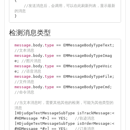
{

//发送消息后，会调用，可以在此刷新列表，显示最新
的消息
检测消息类型
message
.body.
type
 == EMMessageBodyTypeText;  
//文本消息
message
.body.
type
 == EMMessageBodyTypeImag
e; 
//图片消息
message
.body.
type
 == EMMessageBodyTypeVoic
e; 
//语音消息
message
.body.
type
 == EMMessageBodyTypeFile;  
//文件消息
message
.body.
type
 == EMMessageBodyTypeCmd;   
//命令消息
//当文本消息时，需要其他其他的检测，可能为其他类型的
消息
[HDjudgeTextMessageSubType isTrackMessage:<
#HDMessage *#>] == YES;   
//轨迹消息
[HDjudgeTextMessageSubType isOrderMessage:<
#HDMessage *#>] == YES;   
//订单消息