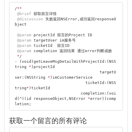
/
*
*
@brief
 获取留言详情

@discussion
 失败返回NSError,成功返回responseO
bject

@param
 projectId 留言的Project ID

@param
 targetUser im服务号

@param
 ticketId  留言ID

@param
 completion 返回结果 通过error判断成败

*
/

- (void)getLeaveMsgDetailWithProjectId:(NSS
tring 
*
)projectId

                                    targetU
ser:(NSString 
*
)imCustomerService

                              ticketId:(NSS
tring
*
)ticketId

                            completion:(voi
d(^)(id responseObject,NSError 
*
error))comp
获取一个留言的所有评论