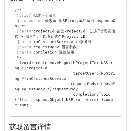
/
*
*
@brief
 创建一个留言

@discussion
 失败返回NSError,成功返回responseO
bject

@param
 projectId 留言ProjectId  进入“管理员模
式 → 留言”，可以看到这个Project ID

@param
 imCustomerService im服务号

@param
 requestBody 留言参数

@param
 completion 返回结果

*
/

- (void)createLeaveMsgWithProjectId:(NSStri
ng 
*
)projectId

                         targetUser:(NSStri
ng 
*
)imCustomerService

                        requestBody:(LeaveM
sgRequestBody 
*
)requestBody

                         completion:(void
(^)(id responseObject,NSError 
*
error))compl
etion;

获取留言详情