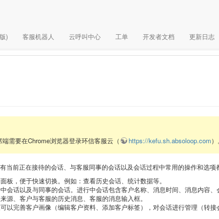
版)
客服机器人
云呼叫中心
工单
开发者文档
更新日志
端需要在Chrome浏览器登录环信客服云（
https://kefu.sh.absoloop.com
）
有当前正在接待的会话、与客服同事的会话以及会话过程中常用的操作和选项
个面板，便于快速切换。例如：查看历史会话、统计数据等。
行中会话以及与同事的会话。进行中会话包含客户名称、消息时间、消息内容、
联来源、客户与客服的历史消息、客服的消息输入框。
服可以完善客户画像（编辑客户资料、添加客户标签），对会话进行管理（转接
。