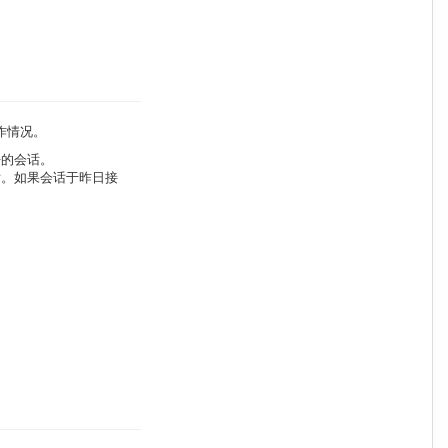
作情况。
呼的会话。
话。如果会话于昨日接