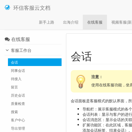
环信客服云文档
新手上路
出海介绍
在线客服
视频客服(新
您在这里
环信客服云
客服模式
会话
在线客服
客服工作台
会话
会话
同事会话
注意：
待接入
使用在线客服功能，坐席
留言
历史会话
会话面板是客服模式的默认界面，所
质量检查
导航栏：展示客服模式的各
搜索
会话列表：显示与客户的进
会话消息区：显示会话的关
客户中心
扩展功能区：在此区域，客
导出管理
添加会话标签、结束会话）