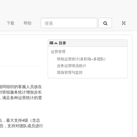
下载
帮助
目录
运营管理
班组运营统计(多职场+多团队)
业务运营情况统计
现场管理与监控
相同组织的客服人员放在
时班组服务统计增加步长
，满足各种运营统计的需
点，最大支持4级（含总
员，支持对团队成员进行