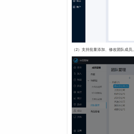
（2）支持批量添加、修改团队成员