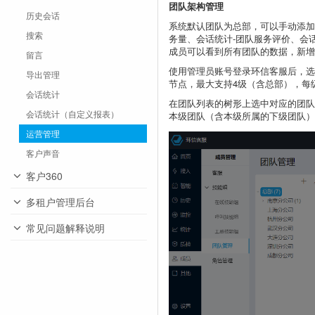
团队架构管理
历史会话
系统默认团队为总部，可以手动添加
搜索
务量、会话统计-团队服务评价、会
成员可以看到所有团队的数据，新增
留言
使用管理员账号登录环信客服后，选择
导出管理
节点，最大支持4级（含总部），每
会话统计
在团队列表的树形上选中对应的团队
会话统计（自定义报表）
本级团队（含本级所属的下级团队）
运营管理
客户声音
客户360
多租户管理后台
常见问题解释说明