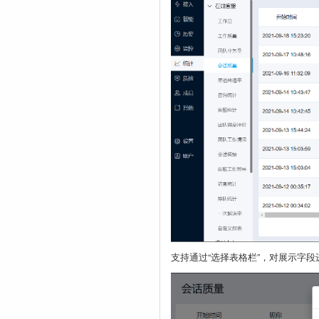
支持通过“选择表格栏”，对展示字