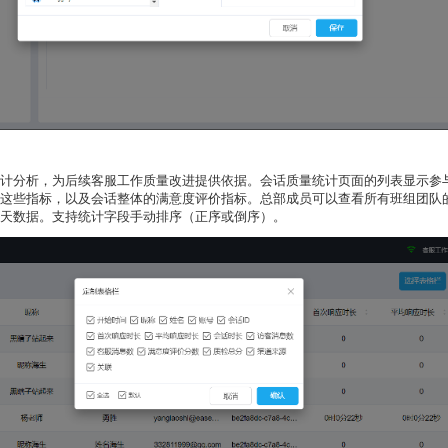
计分析，为后续客服工作质量改进提供依据。会话质量统计页面的列表显示参
这些指标，以及会话整体的满意度评价指标。总部成员可以查看所有班组团队
天数据。支持统计字段手动排序（正序或倒序）。