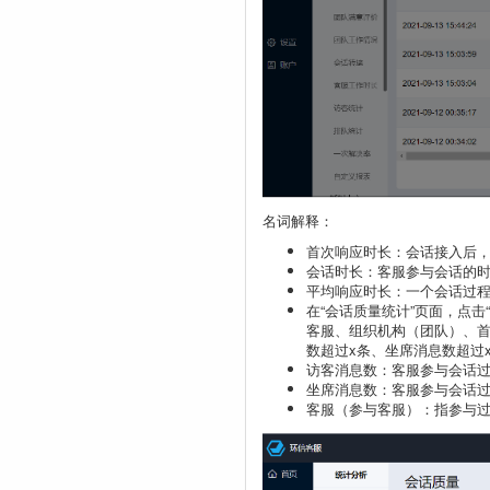
名词解释：
首次响应时长：会话接入后
会话时长：客服参与会话的
平均响应时长：一个会话过
在“会话质量统计”页面，点
客服、组织机构（团队）、首
数超过x条、坐席消息数超过
访客消息数：客服参与会话
坐席消息数：客服参与会话
客服（参与客服）：指参与过