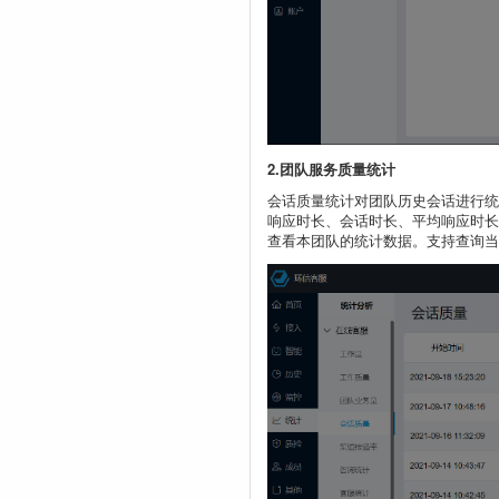
2.团队服务质量统计
会话质量统计对团队历史会话进行统
响应时长、会话时长、平均响应时长
查看本团队的统计数据。支持查询当