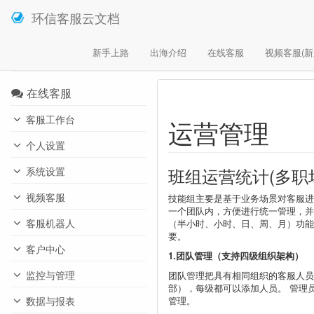
环信客服云文档
新手上路
出海介绍
在线客服
视频客服(新
您在这里
环信客服云
管理员模式
运营管理
在线客服
客服工作台
运营管理
个人设置
班组运营统计(多职
系统设置
视频客服
技能组主要是基于业务场景对客服进
一个团队内，方便进行统一管理，并
客服机器人
（半小时、小时、日、周、月）功能
要。
客户中心
1.团队管理（支持四级组织架构）
监控与管理
团队管理把具有相同组织的客服人员
部），每级都可以添加人员。 管理
数据与报表
管理。