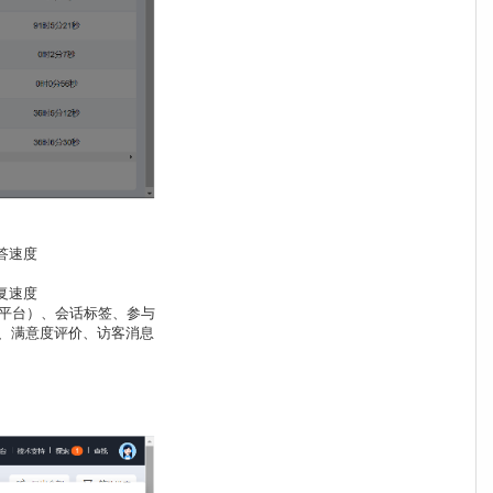
答速度
复速度
务平台）、会话标签、参与
秒、满意度评价、访客消息