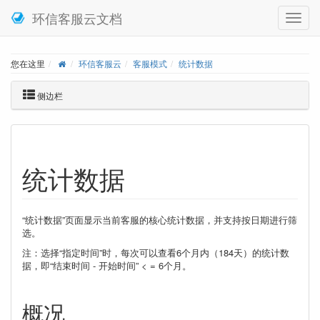
环信客服云文档
您在这里
环信客服云
客服模式
统计数据
侧边栏
统计数据
“统计数据”页面显示当前客服的核心统计数据，并支持按日期进行筛
选。
注：选择“指定时间”时，每次可以查看6个月内（184天）的统计数
据，即“结束时间 - 开始时间” < = 6个月。
概况