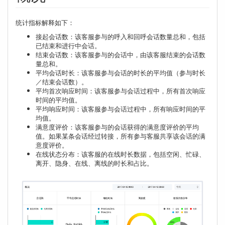
统计指标解释如下：
接起会话数：该客服参与的呼入和回呼会话数量总和，包括
已结束和进行中会话。
结束会话数：该客服参与的会话中，由该客服结束的会话数
量总和。
平均会话时长：该客服参与会话的时长的平均值（参与时长
／结束会话数）。
平均首次响应时间：该客服参与会话过程中，所有首次响应
时间的平均值。
平均响应时间：该客服参与会话过程中，所有响应时间的平
均值。
满意度评价：该客服参与的会话获得的满意度评价的平均
值。如果某条会话经过转接，所有参与客服共享该会话的满
意度评价。
在线状态分布：该客服的在线时长数据，包括空闲、忙碌、
离开、隐身、在线、离线的时长和占比。