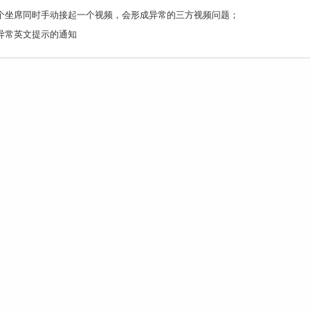
个坐席同时手动接起一个视频，会形成异常的三方视频问题；
异常英文提示的通知
© 2017 环信 | 京ICP备14026002号