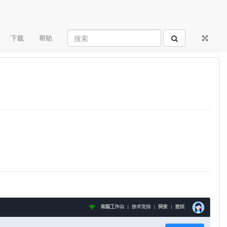
下载
帮助