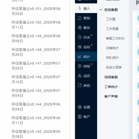
环信客服云v5.151_2025年08
月20日
环信客服云v5.150_2025年08
月11日
环信客服云v5.149_2025年08
月06日
环信客服云v5.148_2025年07
月25日
环信客服云v5.147_2025年07
月22日
环信客服云v5.146_2025年07
月10日
环信客服云v5.145_2025年07
月04日
环信客服云v5.144_2025年06
月25日
环信客服云v5.143_2025年06
月11日
环信客服云v5.142_2025年05
月28日