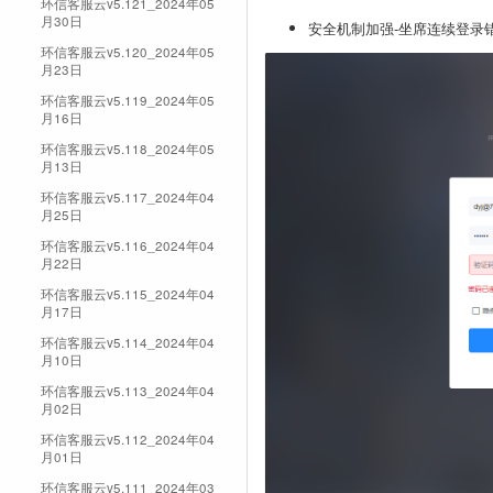
环信客服云v5.121_2024年05
月30日
安全机制加强-坐席连续登录
环信客服云v5.120_2024年05
月23日
环信客服云v5.119_2024年05
月16日
环信客服云v5.118_2024年05
月13日
环信客服云v5.117_2024年04
月25日
环信客服云v5.116_2024年04
月22日
环信客服云v5.115_2024年04
月17日
环信客服云v5.114_2024年04
月10日
环信客服云v5.113_2024年04
月02日
环信客服云v5.112_2024年04
月01日
环信客服云v5.111_2024年03