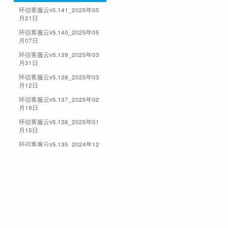
环信客服云v5.141_2025年05
月21日
环信客服云v5.140_2025年05
月07日
环信客服云v5.139_2025年03
月31日
环信客服云v5.138_2025年03
月12日
环信客服云v5.137_2025年02
月19日
环信客服云v5.136_2025年01
月15日
环信客服云v5.135_2024年12
月25日
环信客服云v5.134_2024年12
月18日
环信客服云v5.133_2024年12
月09日
环信客服云v5.132_2024年11
月18日