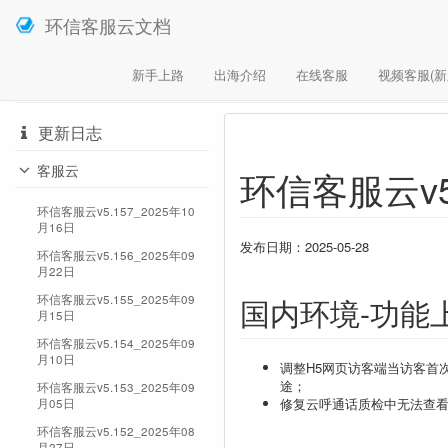
环信客服云文档
新手上路
出海介绍
在线客服
视频客服(新
您在这里
环信客服云
更新日志
环信客服云v5.142_2025年05月28日
更新日志
客服云
环信客服云v5.
环信客服云v5.157_2025年10
月16日
发布日期：2025-05-28
环信客服云v5.156_2025年09
月22日
环信客服云v5.155_2025年09
国内环境-功能
月15日
环信客服云v5.154_2025年09
月10日
调整H5网页访客端当访客首
途；
环信客服云v5.153_2025年09
修复云呼通话质检中无法查
月05日
环信客服云v5.152_2025年08
月27日